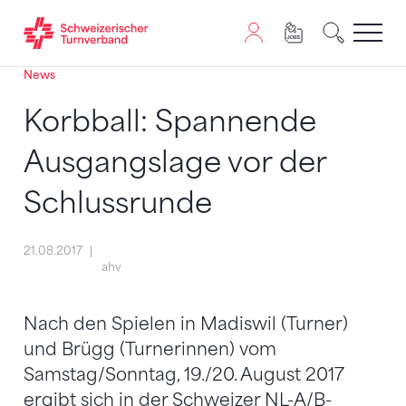
News
Zum Inhalt springen
Zur Sitemap navigieren
Zum Navigieren dieser Seite wird JavaScript benötigt. A
Korbball: Spannende
Ausgangslage vor der
Schlussrunde
21.08.2017
ahv
Nach den Spielen in Madiswil (Turner)
und Brügg (Turnerinnen) vom
Samstag/Sonntag, 19./20. August 2017
ergibt sich in der Schweizer NL-A/B-