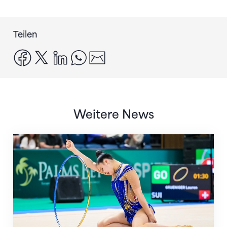
Teilen
facebook
x
linkedin
whatsapp
email
Weitere News
Nächster Halt: Weltmeisterschaft