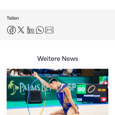
Teilen
facebook
x
linkedin
whatsapp
email
Weitere News
Nächster Halt: Weltmeisterschaft