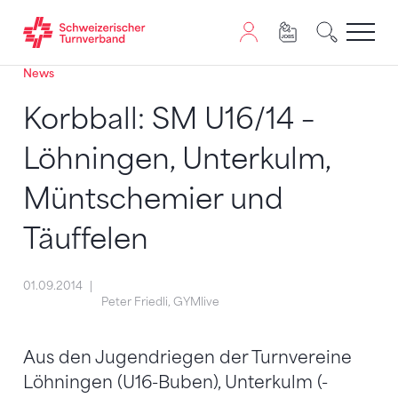
News
Zum Inhalt springen
Zur Sitemap navigieren
Zum Navigieren dieser Seite wird JavaScript benötigt. A
Korbball: SM U16/14 –
Löhningen, Unterkulm,
Müntschemier und
Täuffelen
01.09.2014
Peter Friedli, GYMlive
Aus den Jugendriegen der Turnvereine
Löhningen (U16-Buben), Unterkulm (-