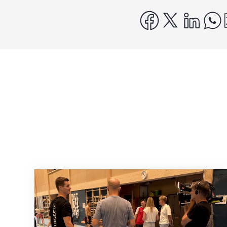
facebook
x
linke
Mit klaren Zielen nach Zagreb