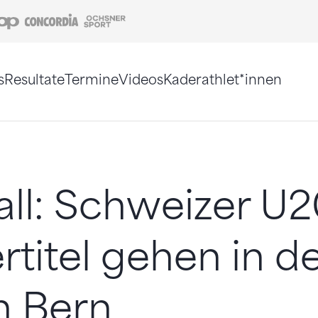
Coop
Concordia
Ochsner Sport
s
Resultate
Termine
Videos
Kaderathlet*innen
tigt. Alternativ können Sie die Sitemap ohne Jav
ll: Schweizer U2
rtitel gehen in d
n Bern