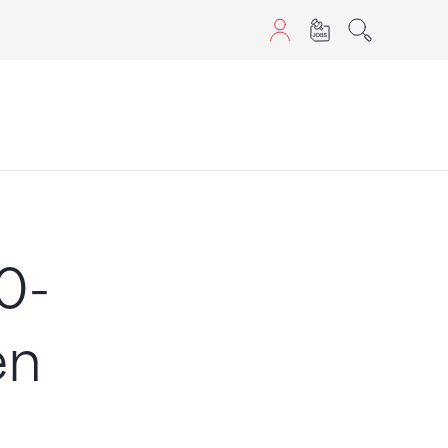
aScript nutzen.
0-
en