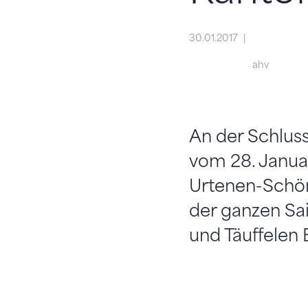
30.01.2017
ahv
An der Schlus
vom 28. Januar
Urtenen-Schön
der ganzen Sais
und Täuffelen 