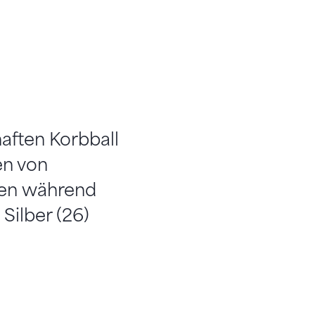
aften Korbball
en von
ben während
 Silber (26)