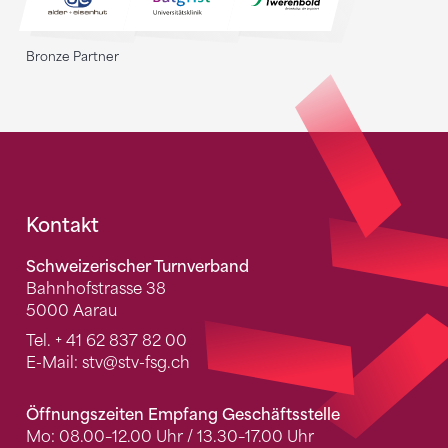
Bronze Partner
Fusszeile
Kontakt
Schweizerischer Turnverband
Bahnhofstrasse 38
5000 Aarau
Tel.
+ 41 62 837 82 00
E-Mail:
stv
@stv-fsg.ch
Öffnungszeiten Empfang Geschäftsstelle
Mo: 08.00–12.00 Uhr / 13.30–17.00 Uhr