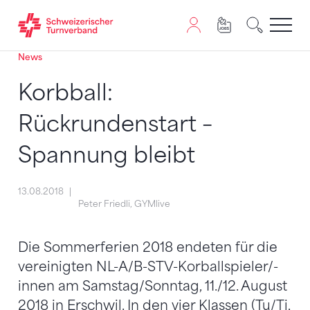
News
Zum Inhalt springen
Zur Sitemap navigieren
Zum Navigieren dieser Seite wird JavaScript benötigt. A
Korbball:
Rückrundenstart –
Spannung bleibt
13.08.2018
Peter Friedli, GYMlive
Die Sommerferien 2018 endeten für die
vereinigten NL-A/B-STV-Korballspieler/-
innen am Samstag/Sonntag, 11./12. August
2018 in Erschwil. In den vier Klassen (Tu/Ti,