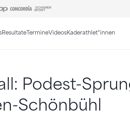
Coop
Concordia
Ochsner Sport
s
Resultate
Termine
Videos
Kaderathlet*innen
tigt. Alternativ können Sie die Sitemap ohne Jav
ll: Podest-Sprun
en-Schönbühl