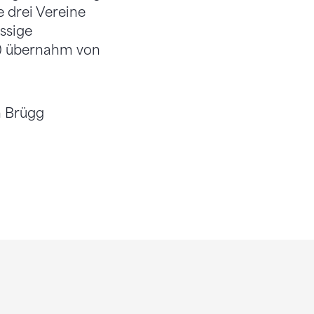
e drei Vereine
ssige
0.) übernahm von
n Brügg