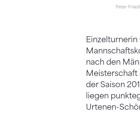
Peter Friedl
Einzelturnerin
Mannschaftskor
nach den Männ
Meisterschaft 
der Saison 201
liegen punkteg
Urtenen-Schön