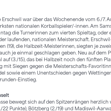
e Erschwil war über das Wochenende vom 6./7. A
rksten nationalen Korballspieler/-innen. Am Sams
tag die Turnerinnen zum vierten Spieltag, oder
er laufenden, nationalen Meisterschaft. Erschwil-
en (19), die Halbzeit-Meisterinnen, siegten je zwe
 auch je einmal geschlagen geben. Neu auf dem P
uf (3./15), das bei Halbzeit noch den fünften Pla
 mit Siegen gegen die Meisterschafts-Favoritinn
del sowie einem Unentschieden gegen Wettingen,
runden-Einstieg.
selt
asse bewegt sich auf den Spitzenrängen herzlich 
./22 Punkte), Bötzberg (2./19) und Madiswil-Aarwa