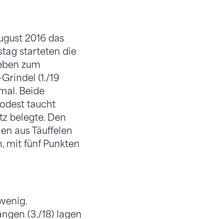
ugust 2016 das
tag starteten die
 eben zum
Grindel (1./19
imal. Beide
odest taucht
tz belegte. Den
en aus Täuffelen
 mit fünf Punkten
wenig.
ngen (3./18) lagen