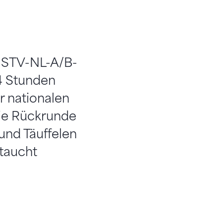
ie STV-NL-A/B-
24 Stunden
r nationalen
die Rückrunde
und Täuffelen
 taucht