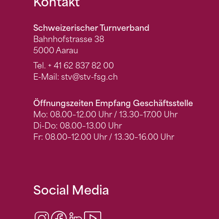
Fusszeile
Kontakt
Schweizerischer Turnverband
Bahnhofstrasse 38
5000 Aarau
Tel.
+ 41 62 837 82 00
E-Mail:
stv
@stv-fsg.ch
Öffnungszeiten Empfang Geschäftsstelle
Mo: 08.00–12.00 Uhr / 13.30–17.00 Uhr
Di-Do: 08.00–13.00 Uhr
Fr: 08.00–12.00 Uhr / 13.30–16.00 Uhr
Social Media
Instagram
Facebook
LinkedIn
Video Center