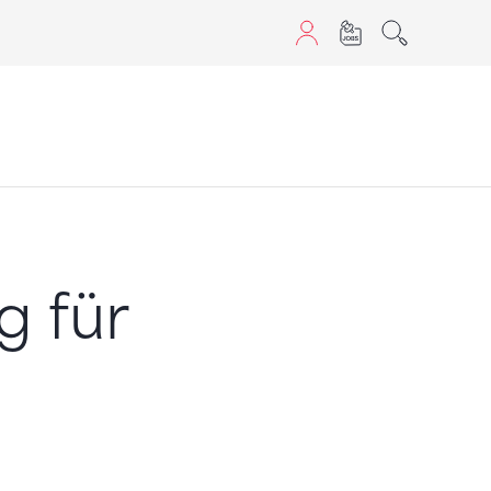
aScript nutzen.
g für