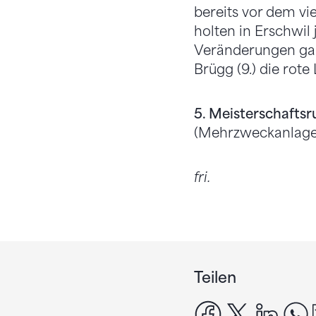
bereits vor dem vie
holten in Erschwil
Veränderungen gab 
Brügg (9.) die rote
5. Meisterschaftsr
(Mehrzweckanlage 
fri.
Teilen
facebook
x
linke