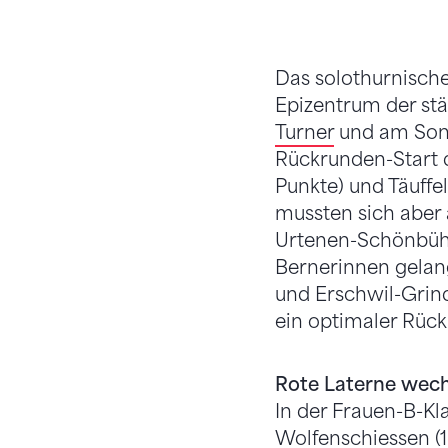
Das solothurnisch
Epizentrum der stä
Turner
und am Sonn
Rückrunden-Start d
Punkte) und Täuffel
mussten sich aber
Urtenen-Schönbühl a
Bernerinnen gelang
und Erschwil-Grin
ein optimaler Rück
Rote Laterne wech
In der Frauen-B-Kl
Wolfenschiessen (1