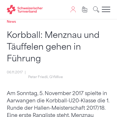
News
Zum Inhalt springen
Zur Sitemap navigieren
Zum Navigieren dieser Seite wird JavaScript benötigt. A
Korbball: Menznau und
Täuffelen gehen in
Führung
06.11.2017
Peter Friedli, GYMlive
Am Sonntag, 5. November 2017 spielte in
Aarwangen die Korbball-U20-Klasse die 1.
Runde der Hallen-Meisterschaft 2017/18.
Eine erste Rangliste steht. Menznau