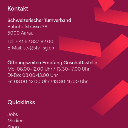
Fusszeile
Kontakt
Schweizerischer Turnverband
Bahnhofstrasse 38
5000 Aarau
Tel.
+ 41 62 837 82 00
E-Mail:
stv
@stv-fsg.ch
Öffnungszeiten Empfang Geschäftsstelle
Mo: 08.00–12.00 Uhr / 13.30–17.00 Uhr
Di-Do: 08.00–13.00 Uhr
Fr: 08.00–12.00 Uhr / 13.30–16.00 Uhr
Quicklinks
Jobs
Medien
Shop