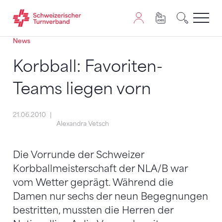
News
Zum Inhalt springen
Zur Sitemap navigieren
Zum Navigieren dieser Seite wird JavaScript benötigt. A
Korbball: Favoriten-
Teams liegen vorn
21.06.2010
Alexandra Vetsch
Die Vorrunde der Schweizer
Korbballmeisterschaft der NLA/B war
vom Wetter geprägt. Während die
Damen nur sechs der neun Begegnungen
bestritten, mussten die Herren der