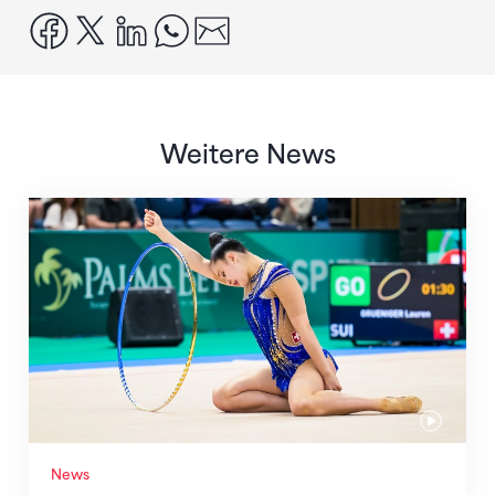
facebook
x
linkedin
whatsapp
email
Weitere News
Nächster Halt: Weltmeisterschaft
News