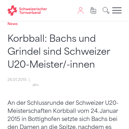
News
Zum Inhalt springen
Zur Sitemap navigieren
Zum Navigieren dieser Seite wird JavaScript benötigt. A
Korbball: Bachs und
Grindel sind Schweizer
U20-Meister/-innen
26.01.2015
ahv
An der Schlussrunde der Schweizer U20-
Meisterschaften Korbball vom 24. Januar
2015 in Bottighofen setzte sich Bachs bei
den Damen an die Spitze, nachdem es