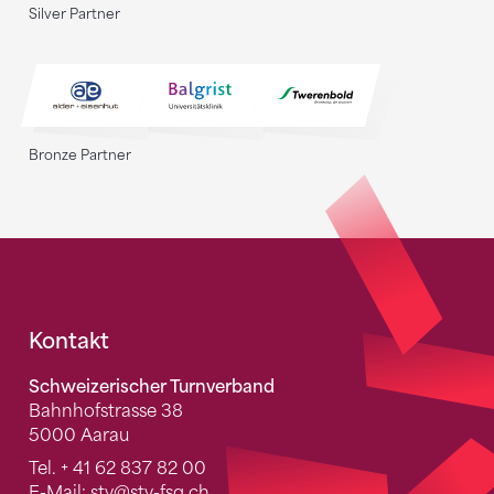
Silver Partner
Bronze Partner
Fusszeile
Kontakt
Schweizerischer Turnverband
Bahnhofstrasse 38
5000 Aarau
Tel.
+ 41 62 837 82 00
E-Mail:
stv
@stv-fsg.ch