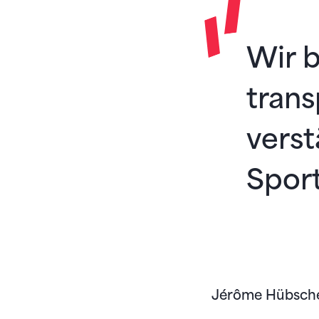
Wir b
trans
verst
Spor
Jérôme Hübsch