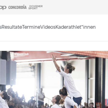
Coop
Concordia
Ochsner Sport
s
Resultate
Termine
Videos
Kaderathlet*innen
tigt. Alternativ können Sie die Sitemap ohne Jav