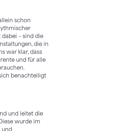
allein schon
Rhythmischer
dabei – sind die
staltungen, die in
s war klar, dass
ente und für alle
brauchen.
ich benachteiligt
d und leitet die
 Diese wurde im
s und