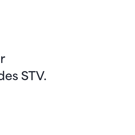
r
des STV.