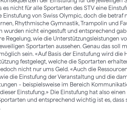
 Konsequenzen der Einstufung für die jeweiligen S
ss es nicht für alle Sportarten des STV eine Einst
e Einstufung von Swiss Olympic, doch die betraf n
rnen, Rhythmische Gymnastik, Trampolin und Faus
n wurden nicht eingestuft und entsprechend gab 
re Regelung, wie die Unterstützungsleistungen vo
jeweiligen Sportarten aussehen. Genau das soll m
möglich sein. «Auf Basis der Einstufung wird die
stützung festgelegt, welche die Sportarten erhalt
jedoch nicht nur ums Geld. «Auch die Ressourcen
owie die Einstufung der Veranstaltung und die d
tungen – beispielsweise im Bereich Kommunikatio
dieser Einstufung.» Die Einstufung hat also einen
 Sportarten und entsprechend wichtig ist es, dass 
.