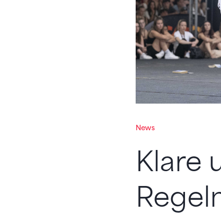
News
Klare 
Regeln