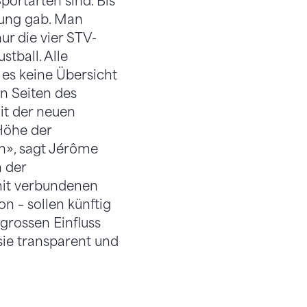
portarten sind. Bis
ufung gab. Man
ur die vier STV-
tball. Alle
es keine Übersicht
n Seiten des
it der neuen
 Höhe der
en», sagt Jérôme
 der
amit verbundenen
n – sollen künftig
 grossen Einfluss
sie transparent und