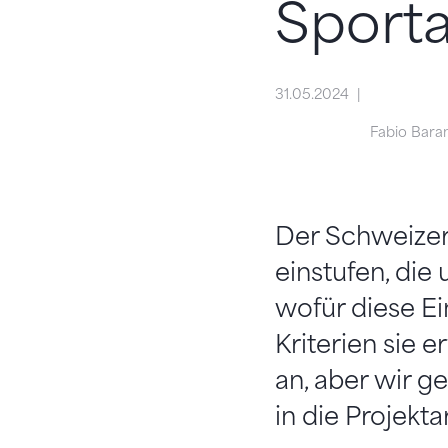
Sporta
31.05.2024
Fabio Baran
Der Schweizeri
einstufen, die
wofür diese E
Kriterien sie 
an, aber wir g
in die Projekta