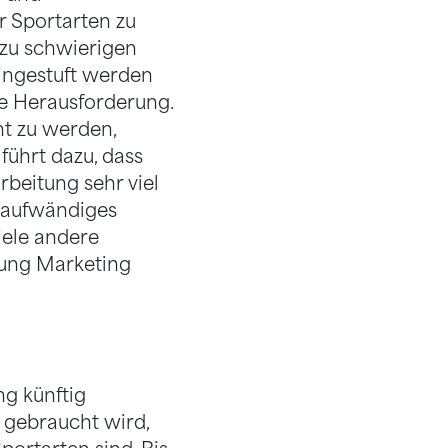
r Sportarten zu
lzu schwierigen
eingestuft werden
e Herausforderung.
t zu werden,
ührt dazu, dass
rbeitung sehr viel
r aufwändiges
iele andere
ilung Marketing
ng künftig
 gebraucht wird,