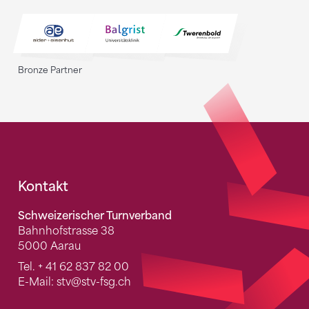
Bronze Partner
Fusszeile
Kontakt
Schweizerischer Turnverband
Bahnhofstrasse 38
5000 Aarau
Tel.
+ 41 62 837 82 00
E-Mail:
stv
@stv-fsg.ch