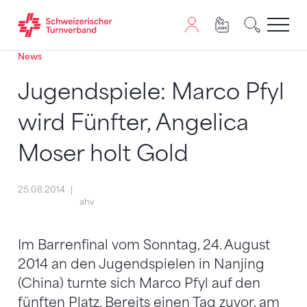
News
Zum Inhalt springen
Zur Sitemap navigieren
Zum Navigieren dieser Seite wird JavaScript benötigt. A
Jugendspiele: Marco Pfyl
wird Fünfter, Angelica
Moser holt Gold
25.08.2014
ahv
Im Barrenfinal vom Sonntag, 24. August
2014 an den Jugendspielen in Nanjing
(China) turnte sich Marco Pfyl auf den
fünften Platz. Bereits einen Tag zuvor, am