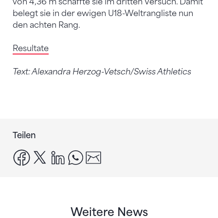
von 4,36 m schaffte sie im dritten Versuch. Damit
belegt sie in der ewigen U18-Weltrangliste nun
den achten Rang.
Resultate
Text: Alexandra Herzog-Vetsch/Swiss Athletics
Teilen
facebook
x
linkedin
whatsapp
email
Weitere News