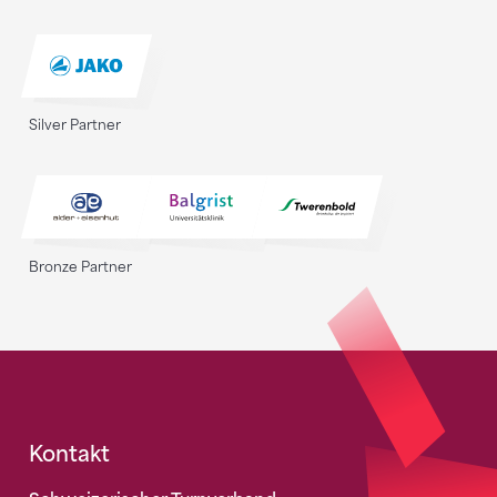
Silver Partner
Bronze Partner
Fusszeile
Kontakt