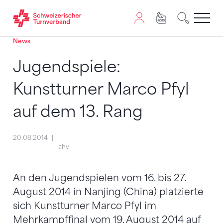
News
Zum Inhalt springen
Zur Sitemap navigieren
Zum Navigieren dieser Seite wird JavaScript benötigt. A
Jugendspiele:
Kunstturner Marco Pfyl
auf dem 13. Rang
20.08.2014
ahv
An den Jugendspielen vom 16. bis 27.
August 2014 in Nanjing (China) platzierte
sich Kunstturner Marco Pfyl im
Mehrkampffinal vom 19. August 2014 auf