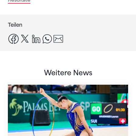
Teilen
facebook
x
linkedin
whatsapp
email
Weitere News
Nächster Halt: Weltmeisterschaft