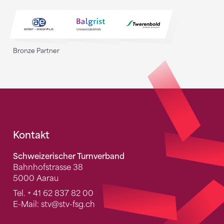
Bronze Partner
Fusszeile
Kontakt
Schweizerischer Turnverband
Bahnhofstrasse 38
5000 Aarau
Tel.
+ 41 62 837 82 00
E-Mail:
stv
@stv-fsg.ch