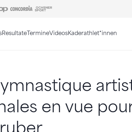
Coop
Concordia
Ochsner Sport
s
Resultate
Termine
Videos
Kaderathlet*innen
tigt. Alternativ können Sie die Sitemap ohne Jav
ymnastique artis
inales en vue pour
ruber