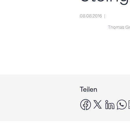
08.08.2016
Thomas G
Teilen
facebook
x
linke