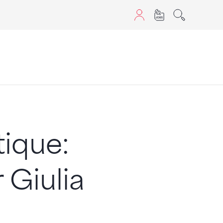
aScript nutzen.
tique:
 Giulia