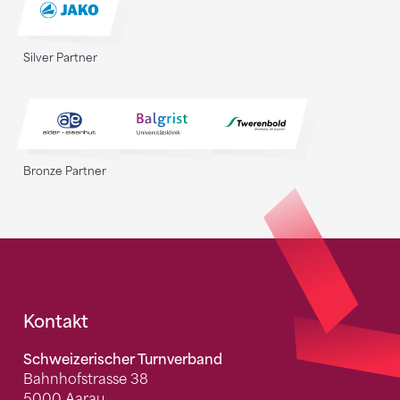
Silver Partner
Bronze Partner
Fusszeile
Kontakt
Schweizerischer Turnverband
Bahnhofstrasse 38
5000 Aarau