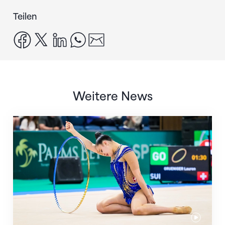
Teilen
facebook
x
linkedin
whatsapp
email
Weitere News
Nächster Halt: Weltmeisterschaft