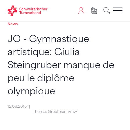
News
Zum Inhalt springen
Zur Sitemap navigieren
Zum Navigieren dieser Seite wird JavaScript benötigt. A
JO - Gymnastique
artistique: Giulia
Steingruber manque de
peu le diplôme
olympique
12.08.2016
Thomas Greutmann/mw