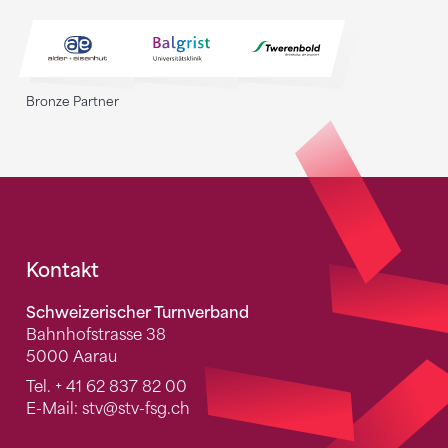
Bronze Partner
Fusszeile
Kontakt
Schweizerischer Turnverband
Bahnhofstrasse 38
5000 Aarau
Tel.
+ 41 62 837 82 00
E-Mail:
stv
@stv-fsg.ch