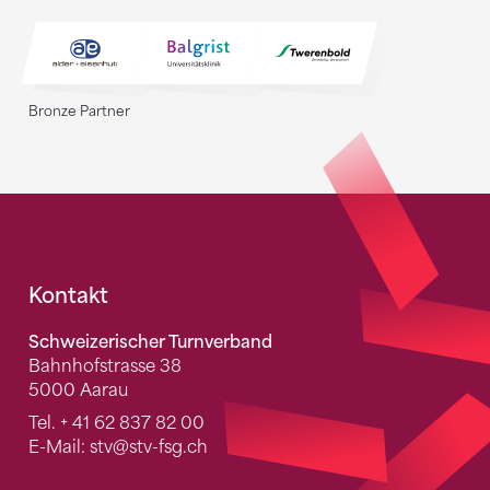
Bronze Partner
Fusszeile
Kontakt
Schweizerischer Turnverband
Bahnhofstrasse 38
5000 Aarau
Tel.
+ 41 62 837 82 00
E-Mail:
stv
@stv-fsg.ch