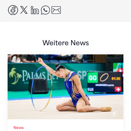
facebook
x
linkedin
whatsapp
email
Weitere News
Nächster Halt: Weltmeisterschaft
News