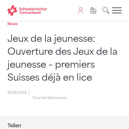
News
Zum Inhalt springen
Zur Sitemap navigieren
Zum Navigieren dieser Seite wird JavaScript benötigt. A
Jeux de la jeunesse:
Ouverture des Jeux de la
jeunesse – premiers
Suisses déjà en lice
19.08.2014
Chantal Weinmann
Teilen