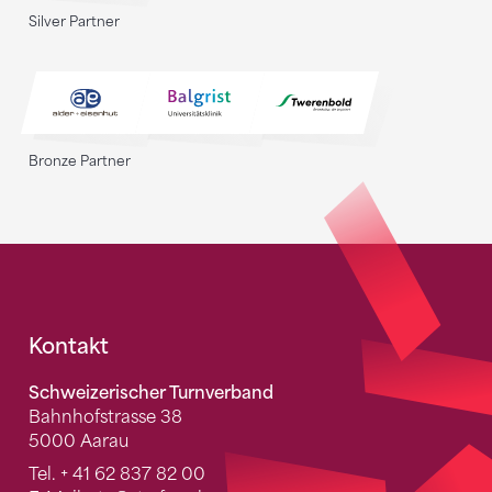
Silver Partner
Bronze Partner
Fusszeile
Kontakt
Schweizerischer Turnverband
Bahnhofstrasse 38
5000 Aarau
Tel.
+ 41 62 837 82 00