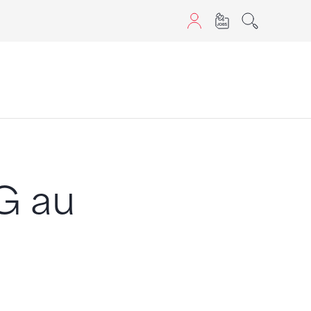
aScript nutzen.
G au