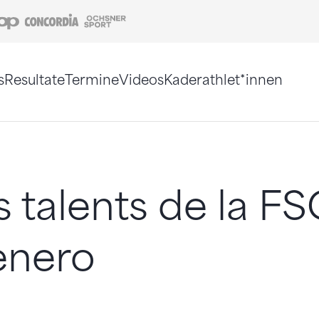
Coop
Concordia
Ochsner Sport
s
Resultate
Termine
Videos
Kaderathlet*innen
tigt. Alternativ können Sie die Sitemap ohne Jav
 talents de la FS
enero