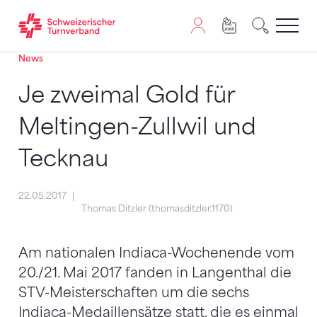
News
Zum Inhalt springen
Zur Sitemap navigieren
Zum Navigieren dieser Seite wird JavaScript benötigt. A
Je zweimal Gold für
Meltingen-Zullwil und
Tecknau
22.05.2017
Thomas Ditzler (thomasditzler,1170)
Am nationalen Indiaca-Wochenende vom
20./21. Mai 2017 fanden in Langenthal die
STV-Meisterschaften um die sechs
Indiaca-Medaillensätze statt, die es einmal