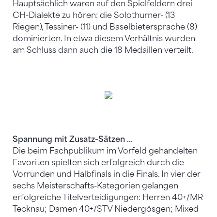
Hauptsächlich waren auf den Spielfeldern drei
CH-Dialekte zu hören: die Solothurner- (13
Riegen), Tessiner- (11) und Baselbietersprache (8)
dominierten. In etwa diesem Verhältnis wurden
am Schluss dann auch die 18 Medaillen verteilt.
Damen offen, v. l.: STV Niedergösgen (2.), SFG Chiasso (1.,
STV-Meisterinnen), 3. STV Himmelried (3.).
Spannung mit Zusatz-Sätzen …
Die beim Fachpublikum im Vorfeld gehandelten
Favoriten spielten sich erfolgreich durch die
Vorrunden und Halbfinals in die Finals. In vier der
sechs Meisterschafts-Kategorien gelangen
erfolgreiche Titelverteidigungen: Herren 40+/MR
Tecknau; Damen 40+/STV Niedergösgen; Mixed