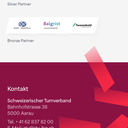
Silver Partner
Bronze Partner
Fusszeile
Kontakt
Schweizerischer Turnverband
Bahnhofstrasse 38
5000 Aarau
Tel.
+ 41 62 837 82 00