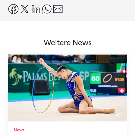
facebook
x
linkedin
whatsapp
email
Weitere News
Nächster Halt: Weltmeisterschaft
News