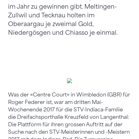
im Jahr zu gewinnen gibt. Meltingen-
Zullwil und Tecknau holten im
Oberaargau je zweimal Gold,
Niedergösgen und Chiasso je einmal.
Herren offen, v. l.: STV Himmelried (2.), STV Meltingen-
Zullwil (1., STV-Meister) und SFG Valle del Vedeggio (3.).
Was der «Centre Court» in Wimbledon (GBR) für
Roger Federer ist, war am dritten Mai-
Wochenende 2017 für die STV-Indiaca-Familie
die Dreifachsporthalle Kreuzfeld von Langenthal:
Die Plattform für ihren grossen Auftritt auf der
Suche nach den STV-Meisterinnen und -Meistern