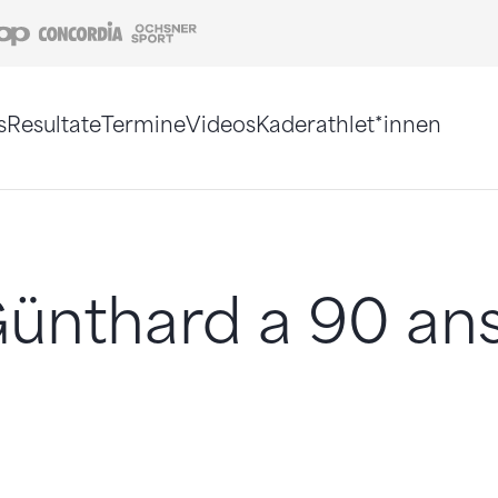
Coop
Concordia
Ochsner Sport
s
Resultate
Termine
Videos
Kaderathlet*innen
tigt. Alternativ können Sie die Sitemap ohne Jav
ünthard a 90 an