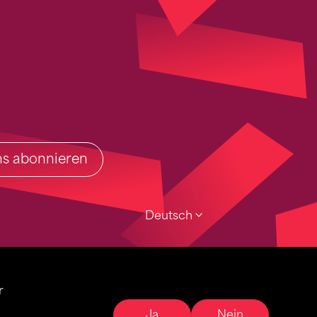
ins abonnieren
Deutsch
r
Ja
Nein