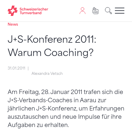
News
Zum Inhalt springen
Zur Sitemap navigieren
Zum Navigieren dieser Seite wird JavaScript benötigt. A
J+S-Konferenz 2011:
Warum Coaching?
31.01.2011
Alexandra Vetsch
Am Freitag, 28. Januar 2011 trafen sich die
J+S-Verbands-Coaches in Aarau zur
jährlichen J+S-Konferenz, um Erfahrungen
auszutauschen und neue Impulse für ihre
Aufgaben zu erhalten.