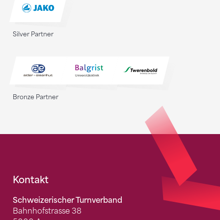
Silver Partner
Bronze Partner
Fusszeile
Kontakt
Schweizerischer Turnverband
Bahnhofstrasse 38