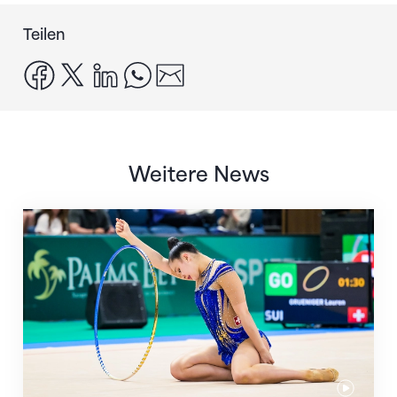
Teilen
facebook
x
linkedin
whatsapp
email
Weitere News
Nächster Halt: Weltmeisterschaft