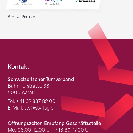
Bronze Partner
Fusszeile
Kontakt
Schweizerischer Turnverband
Bahnhofstrasse 38
5000 Aarau
Tel.
+ 41 62 837 82 00
E-Mail:
stv
@stv-fsg.ch
Öffnungszeiten Empfang Geschäftsstelle
Mo: 08.00–12.00 Uhr / 13.30–17.00 Uhr