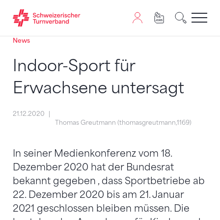
News
Zum Inhalt springen
Zur Sitemap navigieren
Zum Navigieren dieser Seite wird JavaScript benötigt. A
Indoor-Sport für
Erwachsene untersagt
21.12.2020
Thomas Greutmann (thomasgreutmann,1169)
In seiner Medienkonferenz vom 18.
Dezember 2020 hat der Bundesrat
bekannt gegeben , dass Sportbetriebe ab
22. Dezember 2020 bis am 21. Januar
2021 geschlossen bleiben müssen. Die