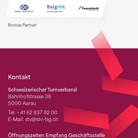
Bronze Partner
Fusszeile
Kontakt
Schweizerischer Turnverband
Bahnhofstrasse 38
5000 Aarau
Tel.
+ 41 62 837 82 00
E-Mail:
stv
@stv-fsg.ch
Öffnungszeiten Empfang Geschäftsstelle