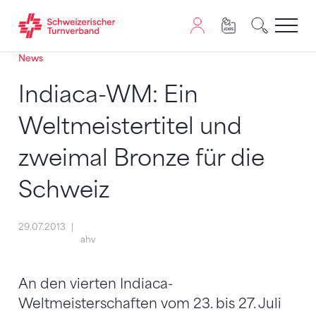
News
Zum Inhalt springen
Zur Sitemap navigieren
Zum Navigieren dieser Seite wird JavaScript benötigt. A
Indiaca-WM: Ein
Weltmeistertitel und
zweimal Bronze für die
Schweiz
29.07.2013
ahv
An den vierten Indiaca-
Weltmeisterschaften vom 23. bis 27. Juli