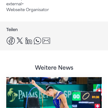
external>
Webseite Organisator
Teilen
facebook
x
linkedin
whatsapp
email
Weitere News
Nächster Halt: Weltmeisterschaft