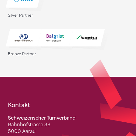
Silver Partner
Bronze Partner
Fusszeile
Kontakt
Schweizerischer Turnverband
Bahnhofstrasse 38
5000 Aarau