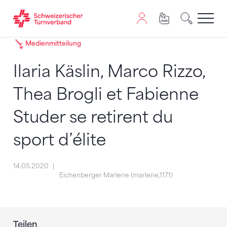
Zum Inhalt springen
Zur Sitemap navigieren
Zum Navigieren dieser Seite wird JavaScript benötigt. A
Medienmitteilung
Ilaria Käslin, Marco Rizzo,
Thea Brogli et Fabienne
Studer se retirent du
sport d’élite
14.05.2020
Eichenberger Marlene (marlene,1171)
Teilen