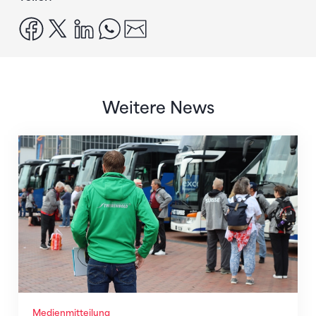
facebook
x
linkedin
whatsapp
email
Weitere News
Twerenbold wird offizieller Reisepartner des STV
Medienmitteilung