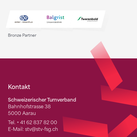
Bronze Partner
Fusszeile
Kontakt
Schweizerischer Turnverband
Bahnhofstrasse 38
5000 Aarau
Tel.
+ 41 62 837 82 00
E-Mail:
stv
@stv-fsg.ch