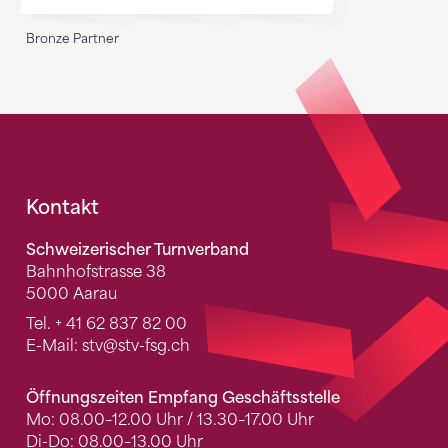
Bronze Partner
Fusszeile
Kontakt
Schweizerischer Turnverband
Bahnhofstrasse 38
5000 Aarau
Tel.
+ 41 62 837 82 00
E-Mail:
stv
@stv-fsg.ch
Öffnungszeiten Empfang Geschäftsstelle
Mo: 08.00–12.00 Uhr / 13.30–17.00 Uhr
Di-Do: 08.00–13.00 Uhr