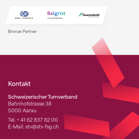
Bronze Partner
Fusszeile
Kontakt
Schweizerischer Turnverband
Bahnhofstrasse 38
5000 Aarau
Tel.
+ 41 62 837 82 00
E-Mail:
stv
@stv-fsg.ch