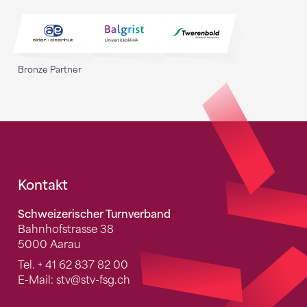
Bronze Partner
Fusszeile
Kontakt
Schweizerischer Turnverband
Bahnhofstrasse 38
5000 Aarau
Tel.
+ 41 62 837 82 00
E-Mail:
stv
@stv-fsg.ch