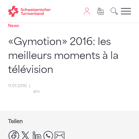
News
Zum Inhalt springen
Zur Sitemap navigieren
Zum Navigieren dieser Seite wird JavaScript benötigt. A
«Gymotion» 2016: les
meilleurs moments à la
télévision
11.01.2016
ahv
Teilen
facebook
x
linkedin
whatsapp
email