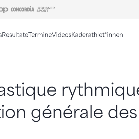
Coop
Concordia
Ochsner Sport
s
Resultate
Termine
Videos
Kaderathlet*innen
tigt. Alternativ können Sie die Sitemap ohne Jav
stique rythmiqu
tion générale de