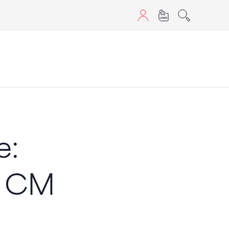
aScript nutzen.
e:
s CM