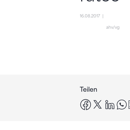
16.08.2017
ahv/vg
Teilen
facebook
x
linke