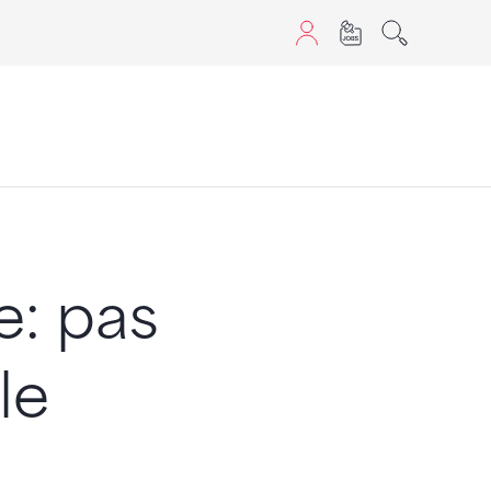
aScript nutzen.
: pas
le