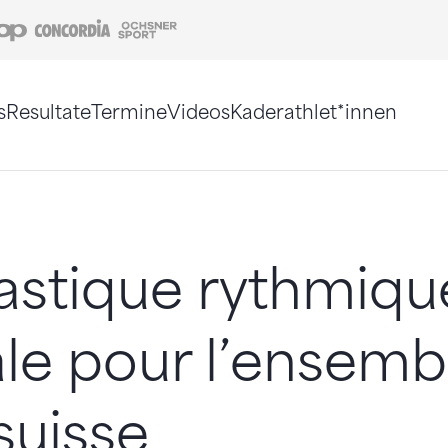
Coop
Concordia
Ochsner Sport
s
Resultate
Termine
Videos
Kaderathlet*innen
tigt. Alternativ können Sie die Sitemap ohne Jav
stique rythmique
ale pour l’ensemb
 suisse