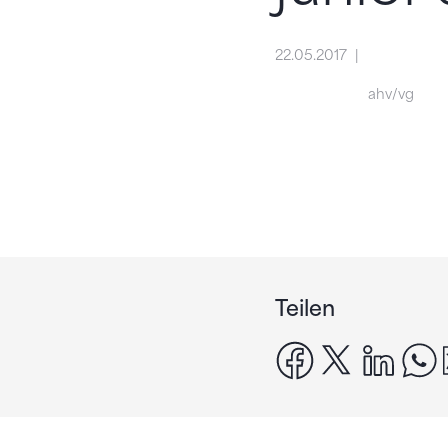
22.05.2017
ahv/vg
Teilen
facebook
x
linke