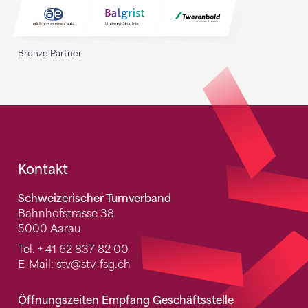
Bronze Partner
Fusszeile
Kontakt
Schweizerischer Turnverband
Bahnhofstrasse 38
5000 Aarau
Tel.
+ 41 62 837 82 00
E-Mail:
stv
@stv-fsg.ch
Öffnungszeiten Empfang Geschäftsstelle