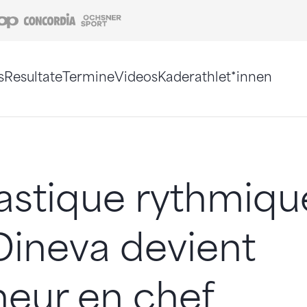
Coop
Concordia
Ochsner Sport
s
Resultate
Termine
Videos
Kaderathlet*innen
tigt. Alternativ können Sie die Sitemap ohne Jav
stique rythmiqu
 Dineva devient
neur en chef