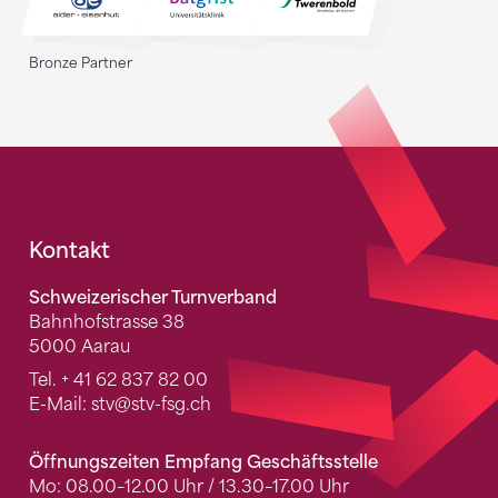
Bronze Partner
Fusszeile
Kontakt
Schweizerischer Turnverband
Bahnhofstrasse 38
5000 Aarau
Tel.
+ 41 62 837 82 00
E-Mail:
stv
@stv-fsg.ch
Öffnungszeiten Empfang Geschäftsstelle
Mo: 08.00–12.00 Uhr / 13.30–17.00 Uhr