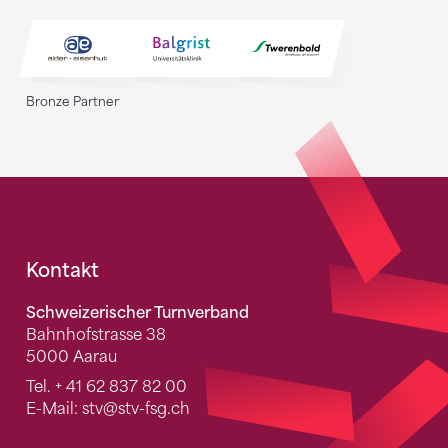
Bronze Partner
Fusszeile
Kontakt
Schweizerischer Turnverband
Bahnhofstrasse 38
5000 Aarau
Tel.
+ 41 62 837 82 00
E-Mail:
stv
@stv-fsg.ch