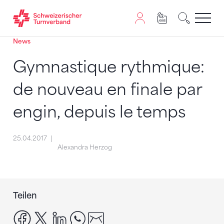
News
Zum Inhalt springen
Zur Sitemap navigieren
Zum Navigieren dieser Seite wird JavaScript benötigt. A
Gymnastique rythmique:
de nouveau en finale par
engin, depuis le temps
25.04.2017
Alexandra Herzog
Teilen
facebook
x
linkedin
whatsapp
email