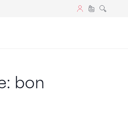
aScript nutzen.
e: bon