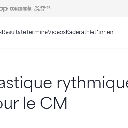
Coop
Concordia
Ochsner Sport
s
Resultate
Termine
Videos
Kaderathlet*innen
tigt. Alternativ können Sie die Sitemap ohne Jav
stique rythmiqu
our le CM