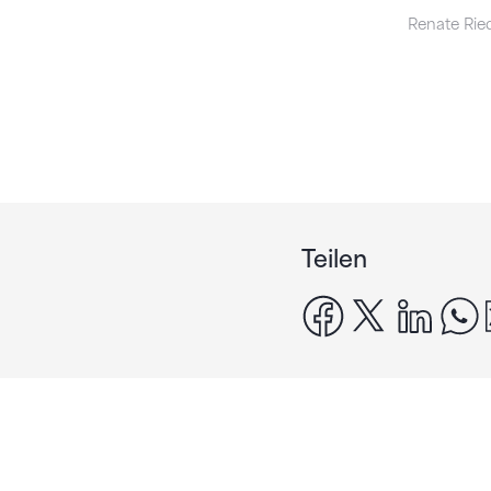
Renate Rie
Teilen
facebook
x
linke