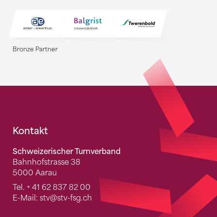
Bronze Partner
Fusszeile
Kontakt
Schweizerischer Turnverband
Bahnhofstrasse 38
5000 Aarau
Tel.
+ 41 62 837 82 00
E-Mail:
stv
@stv-fsg.ch