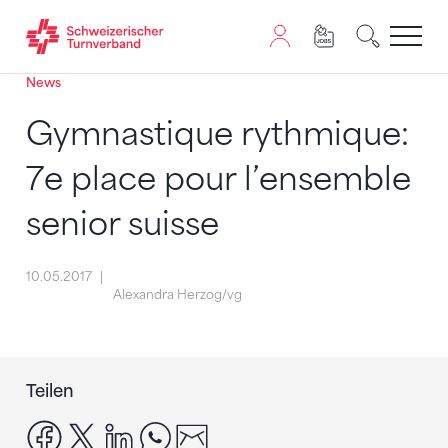
News
Zum Inhalt springen
Zur Sitemap navigieren
Zum Navigieren dieser Seite wird JavaScript benötigt. A
Gymnastique rythmique:
7e place pour l’ensemble
senior suisse
10.05.2017
Alexandra Herzog/vg
Teilen
facebook
x
linkedin
whatsapp
email