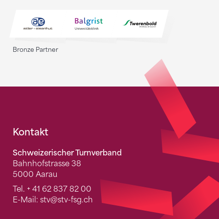
Bronze Partner
Fusszeile
Kontakt
Schweizerischer Turnverband
Bahnhofstrasse 38
5000 Aarau
Tel.
+ 41 62 837 82 00
E-Mail:
stv
@stv-fsg.ch