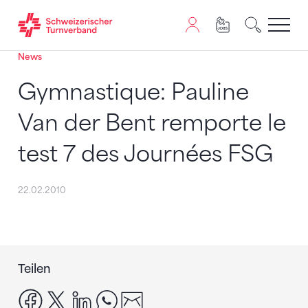
News
Zum Inhalt springen
Zur Sitemap navigieren
Zum Navigieren dieser Seite wird JavaScript benötigt. A
Gymnastique: Pauline
Van der Bent remporte le
test 7 des Journées FSG
22.02.2010
Teilen
facebook
x
linkedin
whatsapp
email