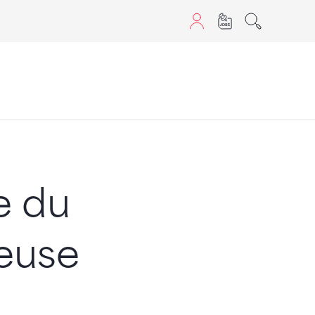
aScript nutzen.
e du
Reuse