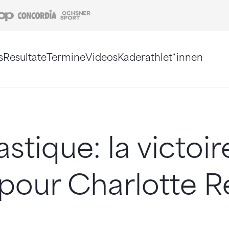
Coop
Concordia
Ochsner Sport
s
Resultate
Termine
Videos
Kaderathlet*innen
tigt. Alternativ können Sie die Sitemap ohne Jav
tique: la victoir
 pour Charlotte 