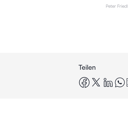
Peter Friedl
Teilen
facebook
x
linke