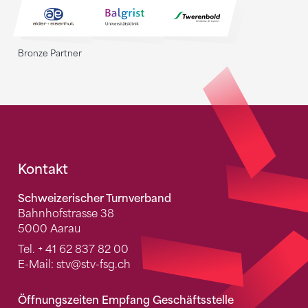
Bronze Partner
Fusszeile
Kontakt
Schweizerischer Turnverband
Bahnhofstrasse 38
5000 Aarau
Tel.
+ 41 62 837 82 00
E-Mail:
stv
@stv-fsg.ch
Öffnungszeiten Empfang Geschäftsstelle