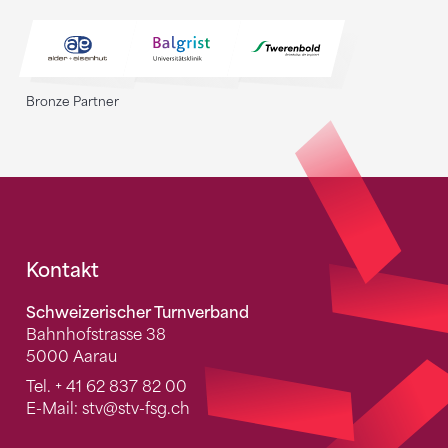
Bronze Partner
Fusszeile
Kontakt
Schweizerischer Turnverband
Bahnhofstrasse 38
5000 Aarau
Tel.
+ 41 62 837 82 00
E-Mail:
stv
@stv-fsg.ch