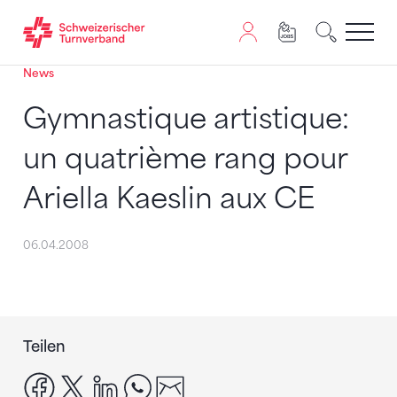
News
Zum Inhalt springen
Zur Sitemap navigieren
Zum Navigieren dieser Seite wird JavaScript benötigt. A
Gymnastique artistique:
un quatrième rang pour
Ariella Kaeslin aux CE
06.04.2008
Teilen
facebook
x
linkedin
whatsapp
email