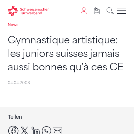
News
Zum Inhalt springen
Zur Sitemap navigieren
Zum Navigieren dieser Seite wird JavaScript benötigt. A
Gymnastique artistique:
les juniors suisses jamais
aussi bonnes qu’à ces CE
04.04.2008
Teilen
facebook
x
linkedin
whatsapp
email