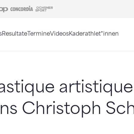
Coop
Concordia
Ochsner Sport
s
Resultate
Termine
Videos
Kaderathlet*innen
tigt. Alternativ können Sie die Sitemap ohne Jav
tique artistique:
ns Christoph Sch