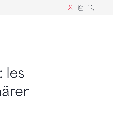
aScript nutzen.
 les
ärer