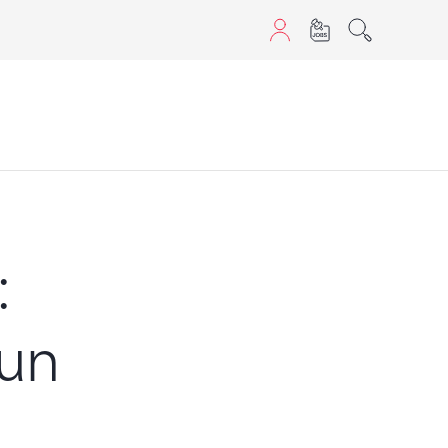
aScript nutzen.
:
 un