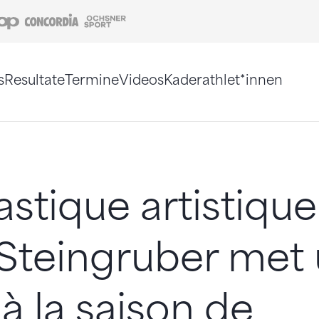
Coop
Concordia
Ochsner Sport
s
Resultate
Termine
Videos
Kaderathlet*innen
tigt. Alternativ können Sie die Sitemap ohne Jav
tique artistique
 Steingruber met
à la saison de