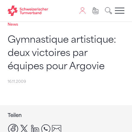
News
Zum Inhalt springen
Zur Sitemap navigieren
Zum Navigieren dieser Seite wird JavaScript benötigt. A
Gymnastique artistique:
deux victoires par
équipes pour Argovie
16.11.2009
Teilen
facebook
x
linkedin
whatsapp
email