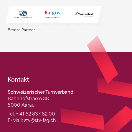
Bronze Partner
Fusszeile
Kontakt
Schweizerischer Turnverband
Bahnhofstrasse 38
5000 Aarau
Tel.
+ 41 62 837 82 00
E-Mail:
stv
@stv-fsg.ch