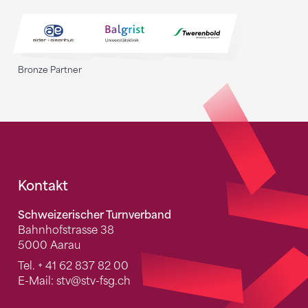
Bronze Partner
Fusszeile
Kontakt
Schweizerischer Turnverband
Bahnhofstrasse 38
5000 Aarau
Tel.
+ 41 62 837 82 00
E-Mail:
stv
@stv-fsg.ch