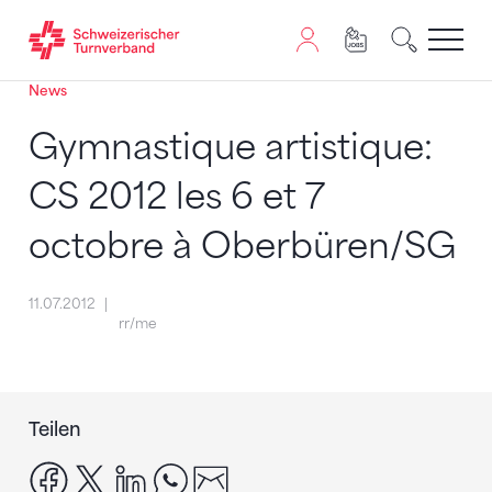
News
Zum Inhalt springen
Zur Sitemap navigieren
Zum Navigieren dieser Seite wird JavaScript benötigt. A
Gymnastique artistique:
CS 2012 les 6 et 7
octobre à Oberbüren/SG
11.07.2012
rr/me
Teilen
facebook
x
linkedin
whatsapp
email