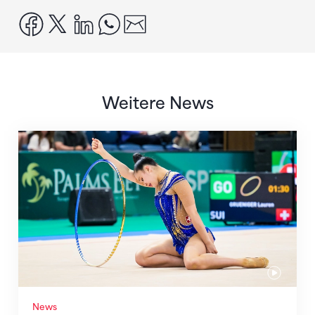
facebook
x
linkedin
whatsapp
email
Weitere News
Nächster Halt: Weltmeisterschaft
News