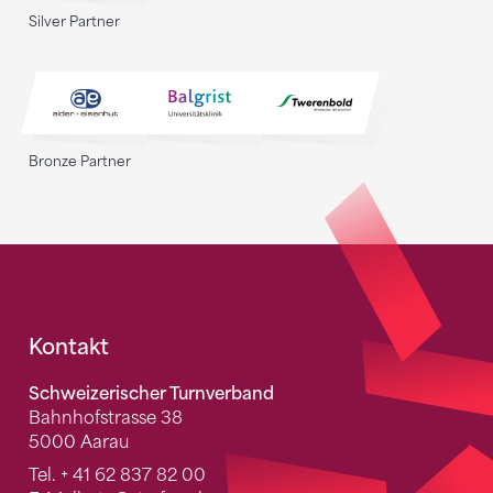
Silver Partner
Bronze Partner
Fusszeile
Kontakt
Schweizerischer Turnverband
Bahnhofstrasse 38
5000 Aarau
Tel.
+ 41 62 837 82 00