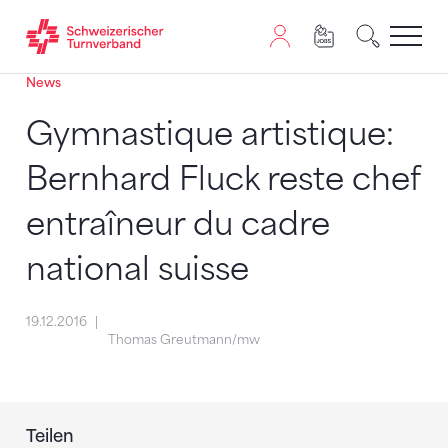
News
Zum Inhalt springen
Zur Sitemap navigieren
Zum Navigieren dieser Seite wird JavaScript benötigt. A
Gymnastique artistique:
Bernhard Fluck reste chef
entraîneur du cadre
national suisse
19.12.2016
Thomas Greutmann/mw
Teilen