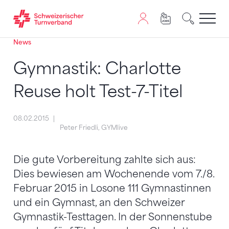
News
Zum Inhalt springen
Zur Sitemap navigieren
Zum Navigieren dieser Seite wird JavaScript benötigt. A
Gymnastik: Charlotte
Reuse holt Test-7-Titel
08.02.2015
Peter Friedli, GYMlive
Die gute Vorbereitung zahlte sich aus:
Dies bewiesen am Wochenende vom 7./8.
Februar 2015 in Losone 111 Gymnastinnen
und ein Gymnast, an den Schweizer
Gymnastik-Testtagen. In der Sonnenstube