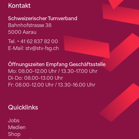
Fusszeile
Kontakt
Schweizerischer Turnverband
Bahnhofstrasse 38
5000 Aarau
Tel.
+ 41 62 837 82 00
E-Mail:
stv
@stv-fsg.ch
Öffnungszeiten Empfang Geschäftsstelle
Mo: 08.00–12.00 Uhr / 13.30–17.00 Uhr
Di-Do: 08.00–13.00 Uhr
Fr: 08.00–12.00 Uhr / 13.30–16.00 Uhr
Quicklinks
Jobs
Medien
Shop