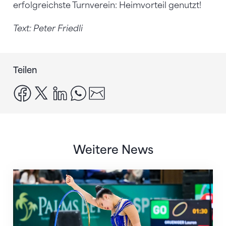
erfolgreichste Turnverein: Heimvorteil genutzt!
Text: Peter Friedli
Teilen
facebook
x
linkedin
whatsapp
email
Weitere News
Nächster Halt: Weltmeisterschaft