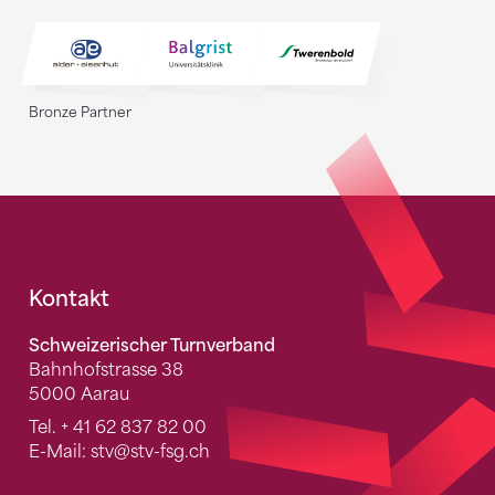
Bronze Partner
Fusszeile
Kontakt
Schweizerischer Turnverband
Bahnhofstrasse 38
5000 Aarau
Tel.
+ 41 62 837 82 00
E-Mail:
stv
@stv-fsg.ch