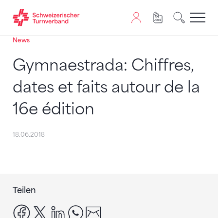
News
Zum Inhalt springen
Zur Sitemap navigieren
Zum Navigieren dieser Seite wird JavaScript benötigt. A
Gymnaestrada: Chiffres,
dates et faits autour de la
16e édition
18.06.2018
Teilen
facebook
x
linkedin
whatsapp
email